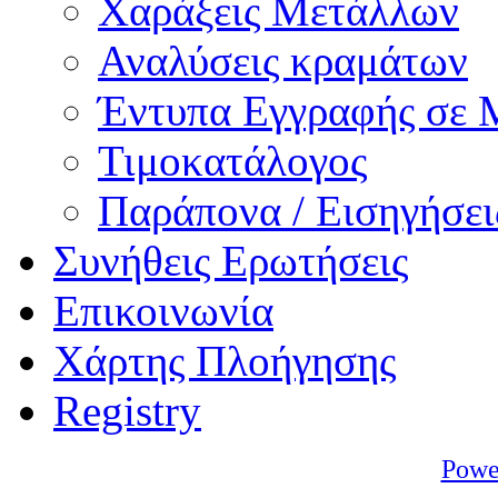
Χαράξεις Μετάλλων
Αναλύσεις κραμάτων
Έντυπα Εγγραφής σε 
Τιμοκατάλογος
Παράπονα / Εισηγήσει
Συνήθεις Ερωτήσεις
Επικοινωνία
Χάρτης Πλοήγησης
Registry
Powe