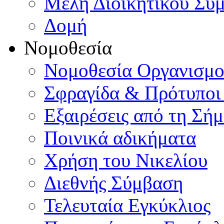
Μέλη Διοικητικού Συ
Δομή
Νομοθεσία
Νομοθεσία Οργανισμ
Σφραγίδα & Πρότυποι
Εξαιρέσεις από τη Σή
Ποινικά αδικήματα
Χρήση του Νικελίου
Διεθνής Σύμβαση
Τελευταία Εγκύκλιος